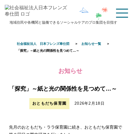
TOP
法人概要
地域住民や各機関と協働できるソーシャルケアのプロ集団を目指す
理事長挨拶
経営理念・経営方針
沿革
定款/役員報酬規程
社会福祉法人 日本フレンズ奉仕団
お知らせ一覧
法人本部
財務諸表／現況報告書
「探究」～紙と光の関係性を見つめて…～
広報資料
アクセス
高齢者福祉
お知らせ
フレンズホーム
フレンズケアセンター
デイ・ホーム上馬
デイ・ホーム中丸
「探究」～紙と光の関係性を見つめて…～
上馬あんしんすこやか
下馬あんしんすこやか
センター
センター
おともだち保育園
2026年2月18日
フレンズ介護保険サービス
全てのお知らせ
保育園
おともだち保育園
おともだち・ララ保育園
先月のおともだち・ララ保育園に続き、おともだち保育園で