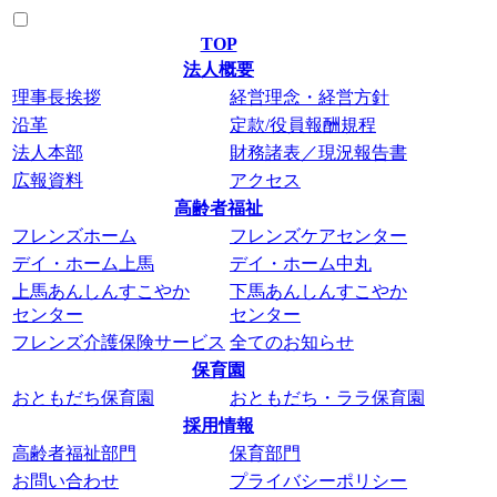
TOP
法人概要
理事長挨拶
経営理念・経営方針
沿革
定款/役員報酬規程
法人本部
財務諸表／現況報告書
広報資料
アクセス
高齢者福祉
フレンズホーム
フレンズケアセンター
デイ・ホーム上馬
デイ・ホーム中丸
上馬あんしんすこやか
下馬あんしんすこやか
センター
センター
フレンズ介護保険サービス
全てのお知らせ
保育園
おともだち保育園
おともだち・ララ保育園
採用情報
高齢者福祉部門
保育部門
お問い合わせ
プライバシーポリシー