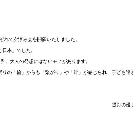
全てのお知らせ
ともだち・ララ保育園
保育部門
ライバシーポリシー
れぞれで夕涼み会を開催いたしました。
内
と日本」でした。
世界。大人の発想にはないモノがあります。
踊りの「輪」からも「繋がり」や「絆」が感じられ、子ども達
提灯の優