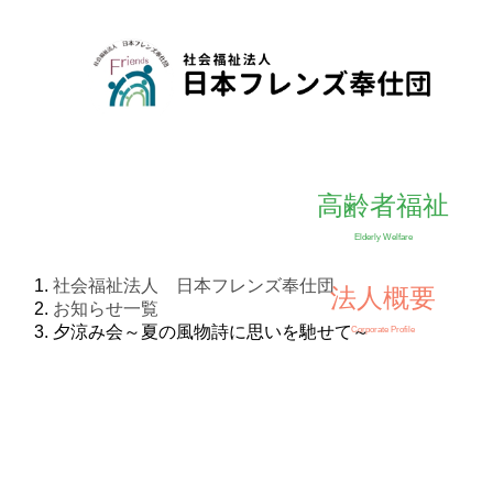
高齢者福祉
TOP
法人概要
Elderly Welfare
理事長挨拶
沿革
社会福祉法人 日本フレンズ奉仕団
法人概要
お知らせ一覧
法人本部
財
夕涼み会～夏の風物詩に思いを馳せて～
Corporate Profile
広報資料
高齢者福
フレンズホーム
フ
デイ・ホーム上馬
上馬あんしんすこやか
下
センター