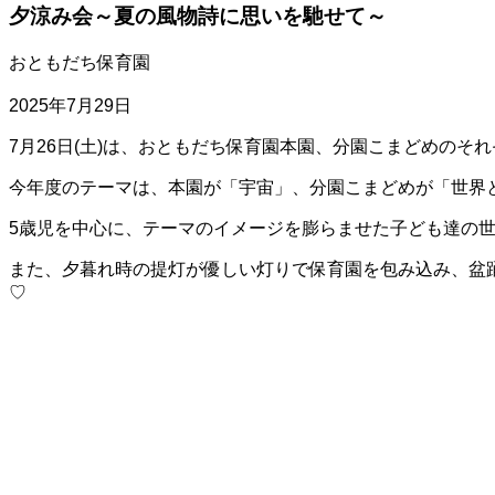
フレンズ介護保険サービス
夕涼み会～夏の風物詩に思いを馳せて～
保育園
おともだち保育園
おともだち保育園
お
採用情報
2025年7月29日
高齢者福祉部門
お問い合わせ
プ
7月26日(土)は、おともだち保育園本園、分園こまどめのそ
寄附のご案
今年度のテーマは、本園が「宇宙」、分園こまどめが「世界
5歳児を中心に、テーマのイメージを膨らませた子ども達の
また、夕暮れ時の提灯が優しい灯りで保育園を包み込み、盆
♡