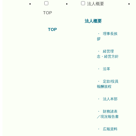
法人概要
TOP
法人概要
TOP
理事長挨
拶
経営理
念・経営方針
沿革
定款/役員
報酬規程
法人本部
財務諸表
／現況報告書
広報資料