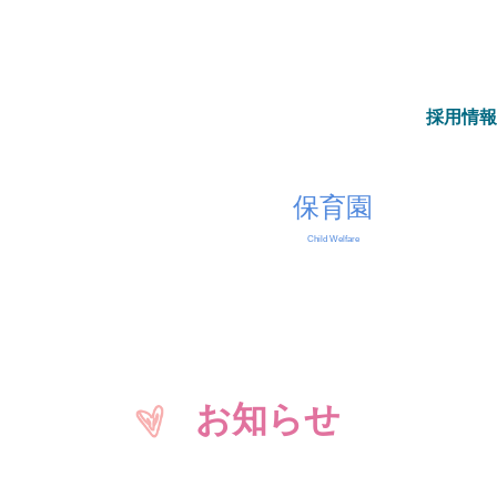
採用情報
保育園
Child Welfare
経営理念・経営方針
定款/役員報酬規程
務諸表／現況報告書
アクセス
祉
レンズケアセンター
お知らせ
デイ・ホーム中丸
馬あんしんすこやか
センター