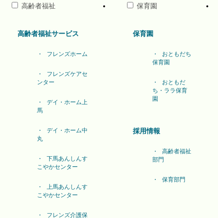
高齢者福祉
保育園
高齢者福祉サービス
保育園
フレンズホーム
おともだち
保育園
フレンズケアセ
ンター
おともだ
ち・ララ保育
園
デイ・ホーム上
馬
デイ・ホーム中
採用情報
丸
高齢者福祉
下馬あんしんす
部門
こやかセンター
保育部門
上馬あんしんす
こやかセンター
フレンズ介護保