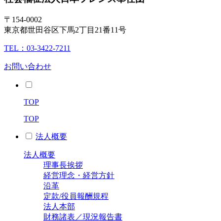
〒154-0002
東京都世田谷区下馬2丁目21番11号
TEL：03-3422-7211
お問い合わせ
TOP
TOP
法人概要
法人概要
理事長挨拶
経営理念・経営方針
沿革
定款/役員報酬規程
法人本部
財務諸表／現況報告書