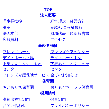
TOP
法人概要
理事長挨拶
経営理念・経営方針
沿革
定款/役員報酬規程
法人本部
財務諸表／現況報告書
広報資料
アクセス
高齢者福祉
フレンズホーム
フレンズケアセンター
デイ・ホーム上馬
デイ・ホーム中丸
上馬あんしんすこやか
下馬あんしんすこやか
センター
センター
フレンズ介護保険サービス
全てのお知らせ
保育園
おともだち保育園
おともだち・ララ保育園
採用情報
高齢者福祉部門
保育部門
お問い合わせ
プライバシーポリシー