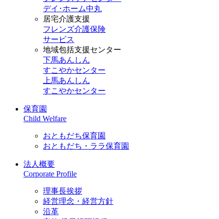
デイ･ホーム中丸
居宅介護支援
フレンズ介護保険
サービス
地域包括支援センター
下馬あんしん
すこやかセンター
上馬あんしん
すこやかセンター
保育園
Child Welfare
おともだち保育園
おともだち・ララ保育園
法人概要
Corporate Profile
理事長挨拶
経営理念・経営方針
沿革