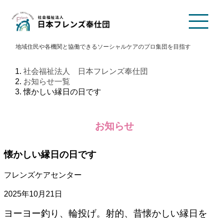
TOP
法人概要
地域住民や各機関と協働できるソーシャルケアのプロ集団を目指す
理事長挨拶
経営理念・経営方針
沿革
定款/役員報酬規程
社会福祉法人 日本フレンズ奉仕団
法人本部
財務諸表／現況報告書
お知らせ一覧
懐かしい縁日の日です
広報資料
アクセス
高齢者福祉
フレンズホーム
フレンズケアセンター
お知らせ
デイ・ホーム上馬
デイ・ホーム中丸
上馬あんしんすこやか
下馬あんしんすこやか
懐かしい縁日の日です
センター
センター
フレンズ介護保険サービス
全てのお知らせ
フレンズケアセンター
保育園
2025年10月21日
おともだち保育園
おともだち・ララ保育園
ヨーヨー釣り、輪投げ。射的、昔懐かしい縁日を