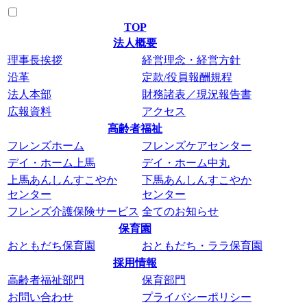
TOP
法人概要
理事長挨拶
経営理念・経営方針
沿革
定款/役員報酬規程
法人本部
財務諸表／現況報告書
広報資料
アクセス
高齢者福祉
フレンズホーム
フレンズケアセンター
デイ・ホーム上馬
デイ・ホーム中丸
上馬あんしんすこやか
下馬あんしんすこやか
センター
センター
フレンズ介護保険サービス
全てのお知らせ
保育園
おともだち保育園
おともだち・ララ保育園
採用情報
高齢者福祉部門
保育部門
お問い合わせ
プライバシーポリシー