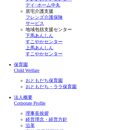
デイ･ホーム中丸
居宅介護支援
フレンズ介護保険
サービス
地域包括支援センター
下馬あんしん
すこやかセンター
上馬あんしん
すこやかセンター
保育園
Child Welfare
おともだち保育園
おともだち・ララ保育園
法人概要
Corporate Profile
理事長挨拶
経営理念・経営方針
沿革