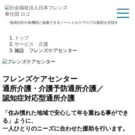
TOP
法人概要
地域住民や各機関と協働できるソーシャルケアのプロ集団を目指す
理事長挨拶
経営理念・経営方針
トップ
沿革
定款/役員報酬規程
サービス 介護
法人本部
財務諸表／現況報告書
施設 フレンズケアセンター
広報資料
アクセス
高齢者福祉
フレンズホーム
フレンズケアセンター
フレンズケアセンター
デイ・ホーム上馬
デイ・ホーム中丸
通所介護・介護予防通所介護
／
上馬あんしんすこやか
下馬あんしんすこやか
認知症対応型通所介護
センター
センター
フレンズ介護保険サービス
全てのお知らせ
「住み慣れた地域で安心して年を重ねる事ができ
保育園
る」ように、
おともだち保育園
おともだち・ララ保育園
一人ひとりのニーズに合わせた援助を行います。