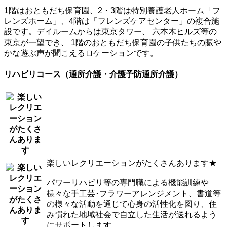
採用情報
1階はおともだち保育園、2・3階は特別養護老人ホーム「フ
高齢者福祉部門
保育部門
レンズホーム」、4階は「フレンズケアセンター」の複合施
設です。デイルームからは東京タワー、 六本木ヒルズ等の
お問い合わせ
プライバシーポリシー
東京が一望でき、 1階のおともだち保育園の子供たちの賑や
寄附のご案内
かな遊ぶ声が聞こえるロケーションです。
リハビリコース（通所介護・介護予防通所介護）
楽しいレクリエーションがたくさんあります★
パワーリハビリ等の専門職による機能訓練や
様々な手工芸･フラワーアレンジメント、書道等
の様々な活動を通じて心身の活性化を図り、住
み慣れた地域社会で自立した生活が送れるよう
にサポートします。