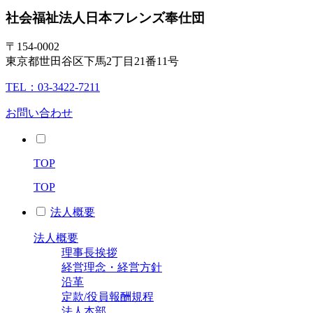
社会福祉法人
日本フレンズ奉仕団
〒154-0002
東京都世田谷区下馬2丁目21番11号
TEL：03-3422-7211
お問い合わせ
TOP
TOP
法人概要
法人概要
理事長挨拶
経営理念・経営方針
沿革
定款/役員報酬規程
法人本部