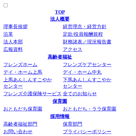
TOP
法人概要
理事長挨拶
経営理念・経営方針
沿革
定款/役員報酬規程
法人本部
財務諸表／現況報告書
広報資料
アクセス
高齢者福祉
フレンズホーム
フレンズケアセンター
デイ・ホーム上馬
デイ・ホーム中丸
上馬あんしんすこやか
下馬あんしんすこやか
センター
センター
フレンズ介護保険サービス
全てのお知らせ
保育園
おともだち保育園
おともだち・ララ保育園
採用情報
高齢者福祉部門
保育部門
お問い合わせ
プライバシーポリシー