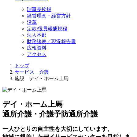
理事長挨拶
経営理念・経営方針
沿革
定款/役員報酬規程
法人本部
財務諸表／現況報告書
広報資料
アクセス
トップ
サービス 介護
施設 デイ・ホーム上馬
デイ・ホーム上馬
通所介護・介護予防通所介護
一人ひとりの自主性を大切にしています。
地域に根差したデイサービスセンターを目指しま