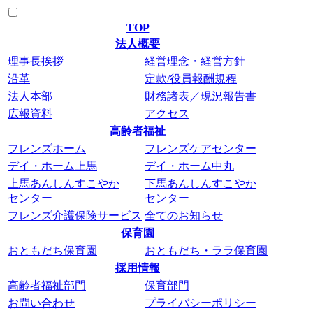
TOP
法人概要
理事長挨拶
経営理念・経営方針
沿革
定款/役員報酬規程
法人本部
財務諸表／現況報告書
広報資料
アクセス
高齢者福祉
フレンズホーム
フレンズケアセンター
デイ・ホーム上馬
デイ・ホーム中丸
上馬あんしんすこやか
下馬あんしんすこやか
センター
センター
フレンズ介護保険サービス
全てのお知らせ
保育園
おともだち保育園
おともだち・ララ保育園
採用情報
高齢者福祉部門
保育部門
お問い合わせ
プライバシーポリシー