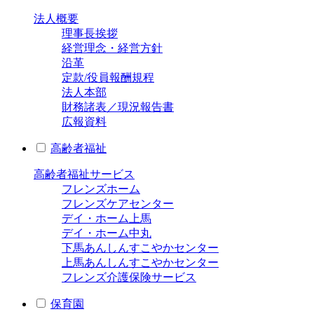
法人概要
理事長挨拶
経営理念・経営方針
沿革
定款/役員報酬規程
法人本部
財務諸表／現況報告書
広報資料
高齢者福祉
高齢者福祉サービス
フレンズホーム
フレンズケアセンター
デイ・ホーム上馬
デイ・ホーム中丸
下馬あんしんすこやかセンター
上馬あんしんすこやかセンター
フレンズ介護保険サービス
保育園