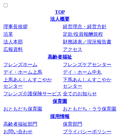
TOP
法人概要
理事長挨拶
経営理念・経営方針
沿革
定款/役員報酬規程
法人本部
財務諸表／現況報告書
広報資料
アクセス
高齢者福祉
フレンズホーム
フレンズケアセンター
デイ・ホーム上馬
デイ・ホーム中丸
上馬あんしんすこやか
下馬あんしんすこやか
センター
センター
フレンズ介護保険サービス
全てのお知らせ
保育園
おともだち保育園
おともだち・ララ保育園
採用情報
高齢者福祉部門
保育部門
お問い合わせ
プライバシーポリシー