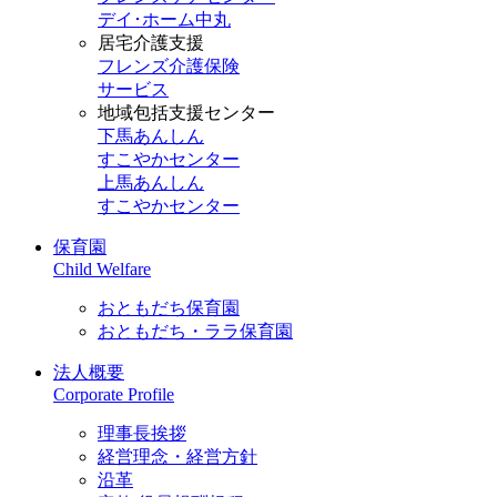
デイ･ホーム中丸
居宅介護支援
フレンズ介護保険
サービス
地域包括支援センター
下馬あんしん
すこやかセンター
上馬あんしん
すこやかセンター
保育園
Child Welfare
おともだち保育園
おともだち・ララ保育園
法人概要
Corporate Profile
理事長挨拶
経営理念・経営方針
沿革