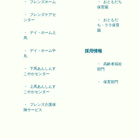
フレンズホーム
おともだち
保育園
フレンズケアセ
ンター
おともだ
ち・ララ保育
園
デイ・ホーム上
馬
デイ・ホーム中
採用情報
丸
高齢者福祉
下馬あんしんす
部門
こやかセンター
保育部門
上馬あんしんす
こやかセンター
フレンズ介護保
険サービス