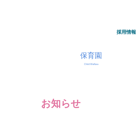
採用情報
保育園
Child Welfare
経営理念・経営方針
定款/役員報酬規程
務諸表／現況報告書
アクセス
お知らせ
祉
レンズケアセンター
デイ・ホーム中丸
馬あんしんすこやか
センター