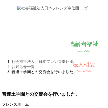
高齢者福祉
TOP
法人概要
Elderly Welfare
理事長挨拶
社会福祉法人 日本フレンズ奉仕団
沿革
法人概要
お知らせ一覧
法人本部
財
普連土学園との交流会を行いました。
Corporate Profile
広報資料
高齢者福
フレンズホーム
フ
デイ・ホーム上馬
普連土学園との交流会を行いました。
上馬あんしんすこやか
下
センター
フレンズホーム