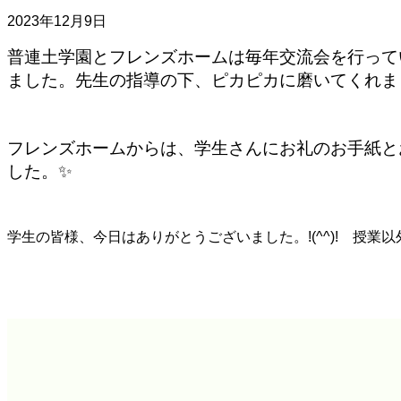
フレンズ介護保険サービス
2023年12月9日
保育園
おともだち保育園
お
普連土学園とフレンズホームは毎年交流会を行って
採用情報
ました。先生の指導の下、ピカピカに磨いてくれま
高齢者福祉部門
お問い合わせ
プ
寄附のご案
フレンズホームからは、学生さんにお礼のお手紙と
した。✨
学生の皆様、今日はありがとうございました。!(^^)! 授業