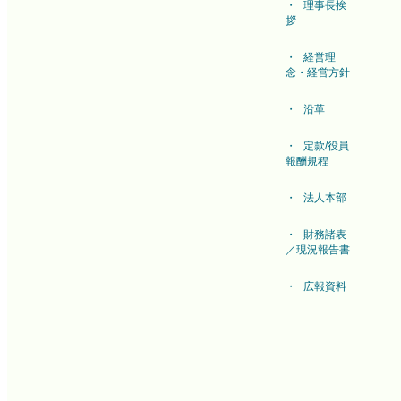
理事長挨
拶
経営理
念・経営方針
沿革
定款/役員
報酬規程
法人本部
財務諸表
／現況報告書
広報資料