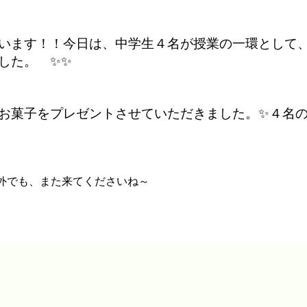
全てのお知らせ
ともだち・ララ保育園
います！！今日は、中学生４名が授業の一環として
した。 ✨✨
保育部門
ライバシーポリシー
内
お菓子をプレゼントさせていただきました。✨４名
以外でも、また来てくださいね～