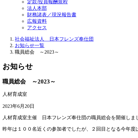
定款/役員報酬規程
法人本部
財務諸表／現況報告書
広報資料
アクセス
社会福祉法人 日本フレンズ奉仕団
お知らせ一覧
職員総会 ～2023～
お知らせ
職員総会 ～2023～
人材育成室
2023年6月20日
人材育成室主催 日本フレンズ奉仕団の職員総会を開催しま
昨年は１００名近くの参加者でしたが、２回目となる今年度