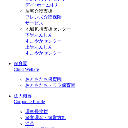
デイ･ホーム中丸
居宅介護支援
フレンズ介護保険
サービス
地域包括支援センター
下馬あんしん
すこやかセンター
上馬あんしん
すこやかセンター
保育園
Child Welfare
おともだち保育園
おともだち・ララ保育園
法人概要
Corporate Profile
理事長挨拶
経営理念・経営方針
沿革