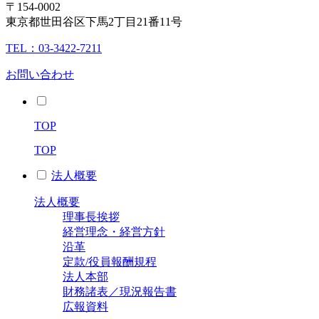
〒154-0002
東京都世田谷区下馬2丁目21番11号
TEL：03-3422-7211
お問い合わせ
TOP
TOP
法人概要
法人概要
理事長挨拶
経営理念・経営方針
沿革
定款/役員報酬規程
法人本部
財務諸表／現況報告書
広報資料