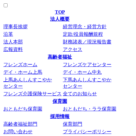
TOP
法人概要
理事長挨拶
経営理念・経営方針
沿革
定款/役員報酬規程
法人本部
財務諸表／現況報告書
広報資料
アクセス
高齢者福祉
フレンズホーム
フレンズケアセンター
デイ・ホーム上馬
デイ・ホーム中丸
上馬あんしんすこやか
下馬あんしんすこやか
センター
センター
フレンズ介護保険サービス
全てのお知らせ
保育園
おともだち保育園
おともだち・ララ保育園
採用情報
高齢者福祉部門
保育部門
お問い合わせ
プライバシーポリシー