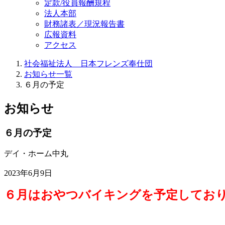
定款/役員報酬規程
法人本部
財務諸表／現況報告書
広報資料
アクセス
社会福祉法人 日本フレンズ奉仕団
お知らせ一覧
６月の予定
お知らせ
６月の予定
デイ・ホーム中丸
2023年6月9日
６月はおやつバイキングを予定してお