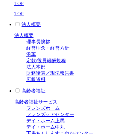
TOP
TOP
法人概要
法人概要
理事長挨拶
経営理念・経営方針
沿革
定款/役員報酬規程
法人本部
財務諸表／現況報告書
広報資料
高齢者福祉
高齢者福祉サービス
フレンズホーム
フレンズケアセンター
デイ・ホーム上馬
デイ・ホーム中丸
下馬あんしんすこやかセンター