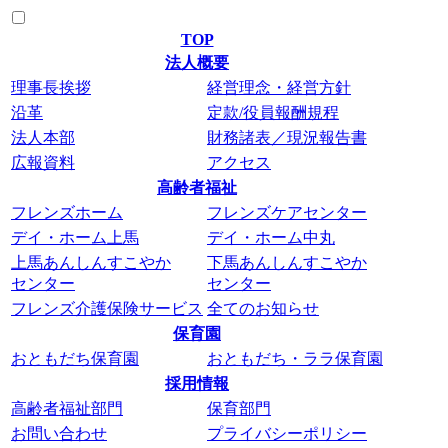
TOP
法人概要
理事長挨拶
経営理念・経営方針
沿革
定款/役員報酬規程
法人本部
財務諸表／現況報告書
広報資料
アクセス
高齢者福祉
フレンズホーム
フレンズケアセンター
デイ・ホーム上馬
デイ・ホーム中丸
上馬あんしんすこやか
下馬あんしんすこやか
センター
センター
フレンズ介護保険サービス
全てのお知らせ
保育園
おともだち保育園
おともだち・ララ保育園
採用情報
高齢者福祉部門
保育部門
お問い合わせ
プライバシーポリシー