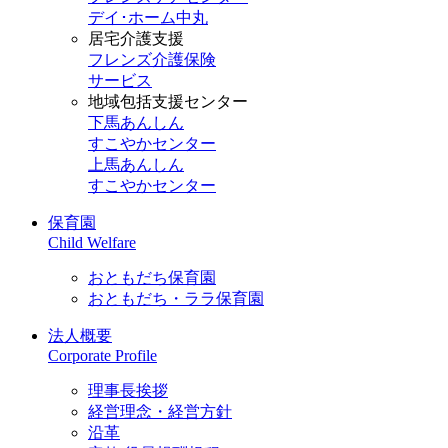
デイ･ホーム中丸
居宅介護支援
フレンズ介護保険
サービス
地域包括支援センター
下馬あんしん
すこやかセンター
上馬あんしん
すこやかセンター
保育園
Child Welfare
おともだち保育園
おともだち・ララ保育園
法人概要
Corporate Profile
理事長挨拶
経営理念・経営方針
沿革