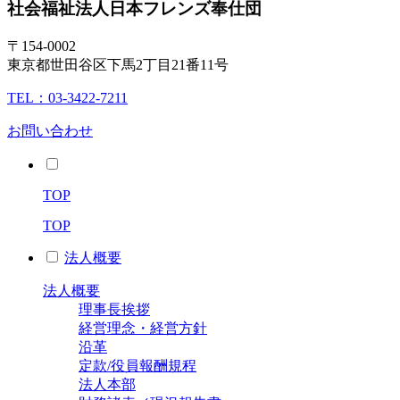
社会福祉法人
日本フレンズ奉仕団
〒154-0002
東京都世田谷区下馬2丁目21番11号
TEL：03-3422-7211
お問い合わせ
TOP
TOP
法人概要
法人概要
理事長挨拶
経営理念・経営方針
沿革
定款/役員報酬規程
法人本部