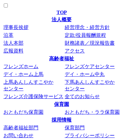
TOP
法人概要
理事長挨拶
経営理念・経営方針
沿革
定款/役員報酬規程
法人本部
財務諸表／現況報告書
広報資料
アクセス
高齢者福祉
フレンズホーム
フレンズケアセンター
デイ・ホーム上馬
デイ・ホーム中丸
上馬あんしんすこやか
下馬あんしんすこやか
センター
センター
フレンズ介護保険サービス
全てのお知らせ
保育園
おともだち保育園
おともだち・ララ保育園
採用情報
高齢者福祉部門
保育部門
お問い合わせ
プライバシーポリシー