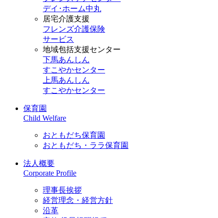
デイ･ホーム中丸
居宅介護支援
フレンズ介護保険
サービス
地域包括支援センター
下馬あんしん
すこやかセンター
上馬あんしん
すこやかセンター
保育園
Child Welfare
おともだち保育園
おともだち・ララ保育園
法人概要
Corporate Profile
理事長挨拶
経営理念・経営方針
沿革